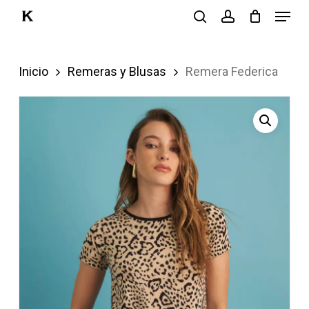
Menu
Skip
search
account
to
Close
main
Menu
Inicio
Remeras y Blusas
Remera Federica
content