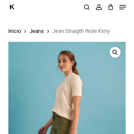
Menu
Skip
search
account
to
Close
main
Menu
Inicio
Jeans
Jean Straigth Wide Kimy
content