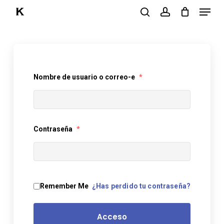
Menu
Skip
search
account
to
Close
main
Menu
content
Nombre de usuario o correo-e
*
Contraseña
*
¿Has perdido tu contraseña?
Remember Me
Acceso